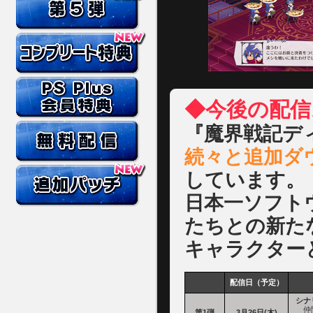
◆今後の配信
『魔界戦記デ
続々と追加ダ
しています。
日本一ソフト
たちとの新た
キャラクター
配信日（予定）
シナ
仲間
第1弾
3月26日(木)