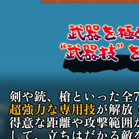
剣や銃、槍といった全
超強力な専用技
が解放
得意な距離や攻撃範囲
して、
立ちはだかる敵