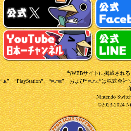
当WEBサイトに掲載され
“
”、“PlayStation”、“
”、および“
”は株式会社
Nintendo 
©2023-2024 Nip