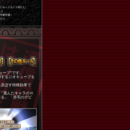
アドホックモード時2人）
以上
全年齢対象）
けひと
ューブ”です。
用するジオキューブを
を及ぼす特殊効果で
」「選んだキャラのＨ
る」 「赤毛のデビ
。