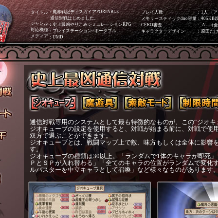
：魔界戦記ディスガイアPORTABLE
タイトル
プレイ人数
：1人 （
通信対戦はじめました。
メモリースティックduo容量
：405KB
ジャンル
：史上最凶やりこみシミュレーションRPG
CERO審査
： A （
対応機種
：プレイステーション･ポータブル
キャラクターデザイン
：原田た
メディア
：UMD
通信対戦専用のシステムとして最も特徴的なものが、この“ジオキ
ジオキューブの設定を使用すると、対戦が始まる前に、対戦で使
双方で選ぶことができます。
ジオキューブとは、戦闘マップ上で敵、味方もしくは全体に影響
す。
ジオキューブの種類は30以上。「ランダムで1体のキャラが即死
ＰとＳＰが入れ替わる」「全てのキャラの位置がランダムで変化す
ルバスターを中立キャラとして召喚」など様々なものがあります