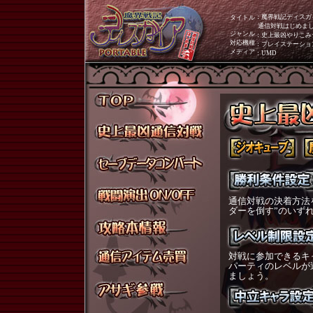
：魔界戦記ディスガイ
タイトル
通信対戦はじめま
ジャンル
：史上最凶やりこみ
対応機種
：プレイステーショ
メディア
：UMD
通信対戦の決着方法
ダーを倒す”のいず
対戦に参加できるキ
パーティのレベルが
ましょう。